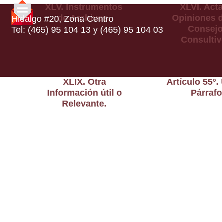
XLV. Instrumentos
XLVI. Act
de Archivos.
Opiniones d
Hidalgo #20, Zona Centro
Consej
Tel: (465) 95 104 13 y (465) 95 104 03
Consultiv
XLIX. Otra
Artículo 55°.
Información útil o
Párrafo
Relevante.